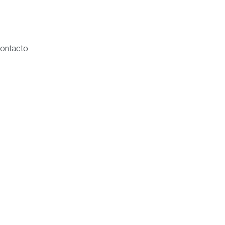
ontacto
esía de Aragón