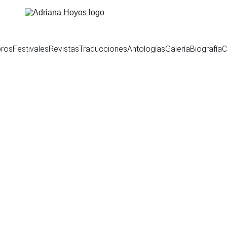
bros
Festivales
Revistas
Traducciones
Antologías
Galería
Biografía
C
l Internacional de Po