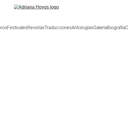
bros
Festivales
Revistas
Traducciones
Antologías
Galería
Biografía
C
ernacional Paralelo Ce